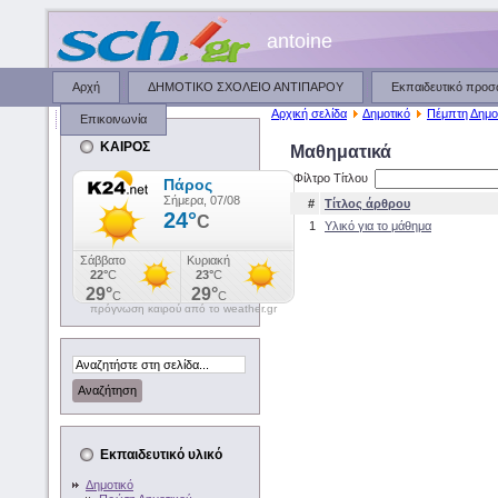
antoine
Αρχή
ΔΗΜΟΤΙΚΟ ΣΧΟΛΕΙΟ ΑΝΤΙΠΑΡΟΥ
Εκπαιδευτικό προ
Αρχική σελίδα
Δημοτικό
Πέμπτη Δημο
Επικοινωνία
ΚΑΙΡΟΣ
Μαθηματικά
Φίλτρο Τίτλου
#
Τίτλος άρθρου
1
Υλικό για το μάθημα
πρόγνωση καιρού από το weather.gr
Εκπαιδευτικό υλικό
Δημοτικό