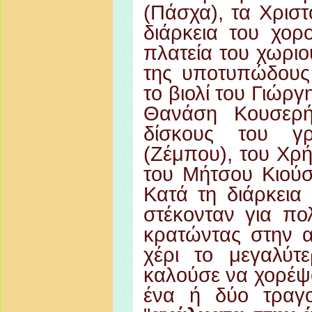
(Πάσχα), τα Χριστ
διάρκεια του χορ
πλατεία του χωριο
της υποτυπώδους
το βιολί του Γιώργ
Θανάση Κουσερή
δίσκους του γ
(Ζέμπου), του Χρ
του Μήτσου Κιούσ
Κατά τη διάρκεια
στέκονταν για πο
κρατώντας στην α
χέρι το μεγαλύτ
καλούσε να χορέψο
ένα ή δύο τραγο