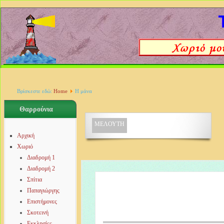
Βρίσκεστε εδώ:
Home
Η μάνα
Θαρρούνια
ΜΕΛΟΥΤΗ
Αρχική
Χωριό
Διαδρομή 1
Διαδρομή 2
Σπίτια
Παπαγιώργης
Επιστήμονες
Σκοτεινή
Εκκλησίες