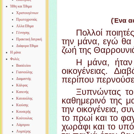
Ήθη και Έθιμα
Χριστουγέννων
(Ένα α
Πρωτοχρονιάς
Αλλα Εθιμα
Πολλοί ποιητέ
Γέννησης
την μάνα, εγώ θ
Πρακτική Ιατρική
Διάφορα Εθιμα
ζωή της Θαρρουνι
Η μάνα
Φυλές
Η μάνα, ήταν
Βασιλείου
οικογένειας.
Διαβ
Γιαννούλης
περίπου
περνούσ
Διαμαντής
Κάλφας
Ξυπνώντας το
Καπενής
καθημερινό της μα
Κατσούλης
Κιούσης
την οικογένεια, σ
Κουσερής
το πρωί και το φα
Κούτουλας
χωράφι και το υπό
Λάμπρου
Λυμπέρης