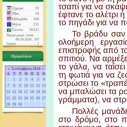
τσαπί για να σκάψ
Σήμερα
33
έφτανε το αλέτρι ή
Χθες
18
Εβδομάδα
106
το πηγάδι για να π
Μήνα
151
Σύνολο
56321
Το βράδυ σαν 
Ημέρα μεγαλ. επισκ.
06-18-2026 : 107
ολοήμερη εργασ
Guests
1
επιστροφής από το 
Ημερολόγιο
σπιτιού. Να αρμέξει
το γάλα, να ταΐσει
«
Σεπτέμβριος 2026
»
τη φωτιά για να ζε
Δ
Τ
Τ
Π
Π
Σ
Κ
1
2
3
4
5
6
στρώσει το «τραπέζ
7
8
9
10
11
12
13
να μπαλώσει τα ρο
14
15
16
17
18
19
20
γράμματα), να στρ
21
22
23
24
25
26
27
28
29
30
Πολλές μανάδε
στο δρόμο, στο π