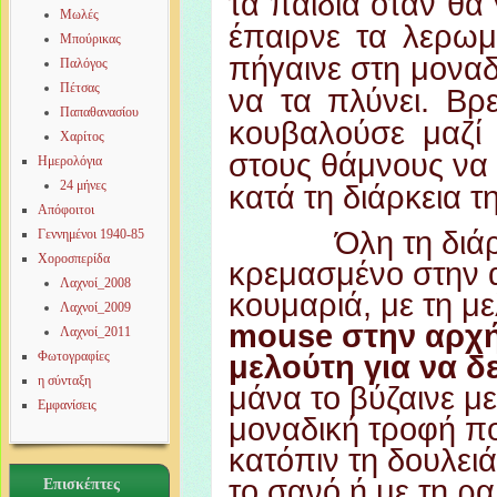
τα παιδιά όταν θα 
Μωλές
έπαιρνε τα λερωμ
Μπούρικας
πήγαινε στη μοναδ
Παλόγος
Πέτσας
να τα πλύνει. Βρ
Παπαθανασίου
κουβαλούσε μαζί
Χαρίτος
στους θάμνους να 
Ημερολόγια
24 μήνες
κατά τη διάρκεια τ
Απόφοιτοι
Όλη τη διάρκεια
Γεννημένοι 1940-85
Χοροσπερίδα
κρεμασμένο στην α
Λαχνοί_2008
κουμαριά, με τη με
Λαχνοί_2009
mouse στην αρχή
Λαχνοί_2011
Φωτογραφίες
μελούτη για να δ
η σύνταξη
μάνα το βύζαινε με
Εμφανίσεις
μοναδική τροφή πο
κατόπιν τη δουλειά,
το σανό ή με τη ραβ
Επισκέπτες