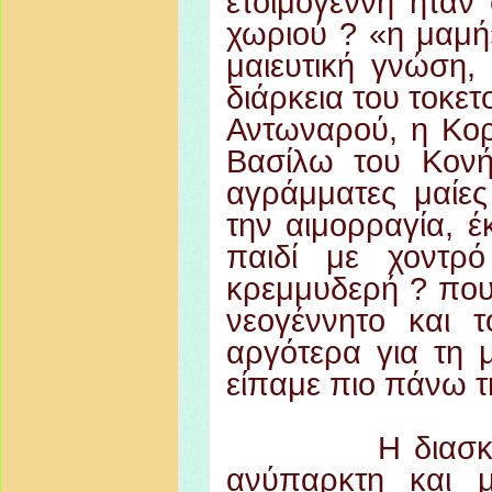
ετοιμόγεννη ήταν 
χωριού ? «η μαμή»
μαιευτική γνώση,
διάρκεια του τοκετ
Αντωναρού, η Κορκ
Βασίλω του Κονή
αγράμματες μαίε
την αιμορραγία, έ
παιδί με χοντρό
κρεμμυδερή ? που
νεογέννητο και 
αργότερα για τη 
είπαμε πιο πάνω τ
Η διασκ
ανύπαρκτη και 