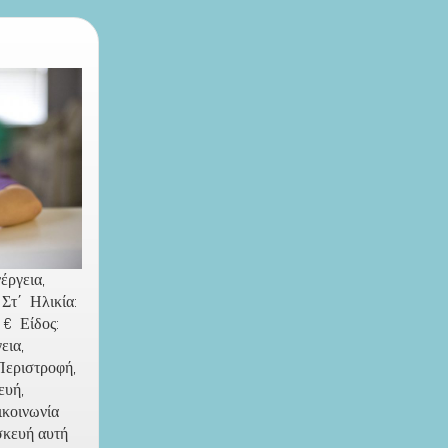
έργεια,
 Στ΄ Ηλικία:
 € Είδος:
εια,
Περιστροφή,
ευή,
πικοινωνία
σκευή αυτή