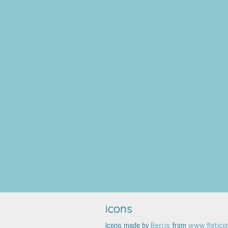
icons
Icons made by
Becris
from
www.flatico