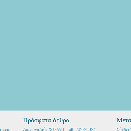
Πρόσφατα άρθρα
Μετα
n.com
Διαγωνισμός “STEAM for all” 2023-2024
Σύνδεσ