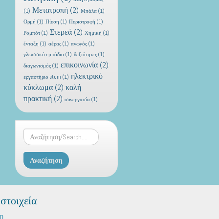
Μετατροπή
(2)
(1)
Μπάλα
(1)
Ορμή
(1)
Πίεση
(1)
Περιστροφή
(1)
Στερεά
(2)
Ρομπότ
(1)
Χημική
(1)
ένταξη
(1)
αέρας
(1)
αγωγός
(1)
γλωσσικό εμπόδιο
(1)
δεξιότητες
(1)
επικοινωνία
(2)
διαγωνισμός
(1)
ηλεκτρικό
εργαστήριο stem
(1)
κύκλωμα
(2)
καλή
πρακτική
(2)
συνεργασία
(1)
στοιχεία
η