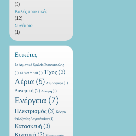
(3)
Καλές πρακτικές
(12)
Συνέδριο
(1)
Ετικέτες
1ο Δημοτικό Σχολείο Σταυρούπολης
Ήχος
(3)
(1)
STEAM for all
(1)
Αέρια
(5)
Ατμόσφαιρα
(1)
Δυναμική
(2)
Δύναμη
(1)
Ενέργεια
(7)
Ηλεκτρισμός
(3)
Κέντρο
Φιλοξενίας Λαγκαδικίων
(1)
Κατασκευή
(3)
Κινητική
(3)
Μαγνητισμός