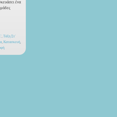
σκευάσει ένα
ομάδες
'
,
Τάξη Στ'
ια
,
Κατασκευή
,
οφή