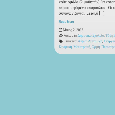
κάθε ομάδα (2 μαθητών) θα κατα
περιστρεφόμενο «πύραυλο». Οι 
συναγωνίζονται μεταξύ […]
Read More
Το
Μάιος 2, 2018
μπαλόνι
Posted in
Δημοτικό Σχολείο
,
Τάξη Ε
πύραυλος!
Ετικέτες:
Αέρια
,
Δυναμική
,
Ενέργε
Κινητική
,
Μετατροπή
,
Ορμή
,
Περιστρ