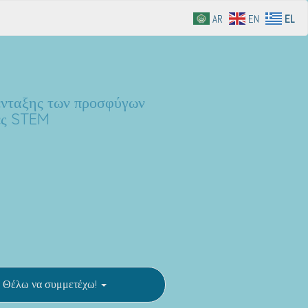
AR
EN
EL
 ένταξης των προσφύγων
ες STEM
Θέλω να συμμετέχω!