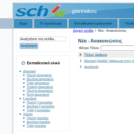
giannakou
Αρχή
Το σχολείο μας
Εκπαιδευτικό προσωπικό
Υποδ
Αρχική σελίδα
Νέα - Ανακοινώσεις
Νέα - Ανακοινώσεις
Φίλτρο Τίτλου
#
Τίτλος άρθρου
1
Μουσική βραδιά "αφιέρωμα στην 
Εκπαιδευτικό υλικό
2
Αιμοδοσία
Δημοτικό
Πρώτη Δημοτικού
Δευτέρα Δημοτικού
Τρίτη Δημοτικού
Τετάρτη Δημοτικού
Πέμπτη Δημοτικού
Έκτη Δημοτικού
Γυμνάσιο
Πρώτη Γυμνασίου
Δευτέρα Γυμνασίου
Τρίτη Γυμνασίου
Λύκειο
Πρώτη Λυκείου
Δευτέρα Λυκείου
Τρίτη Λυκείου