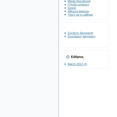
Μαρία Πολυδούρη
Γήπεδο μπάσκετ
Ιατρείο
Αίθουσα θεάτρου
Υλικό για το μάθημα
Σύνδεση διαχειριστή
Εκτεταμένη διαχείριση
Ειδήσεις
March 2013 (2)