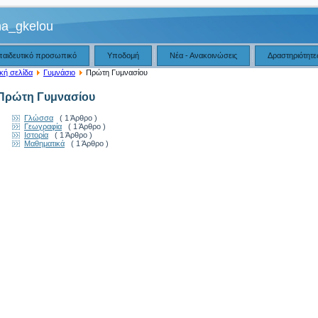
na_gkelou
παιδευτικό προσωπικό
Υποδομή
Νέα - Ανακοινώσεις
Δραστηριότητε
κή σελίδα
Γυμνάσιο
Πρώτη Γυμνασίου
Πρώτη Γυμνασίου
Γλώσσα
( 1 Άρθρο )
Γεωγραφία
( 1 Άρθρο )
Ιστορία
( 1 Άρθρο )
Μαθηματικά
( 1 Άρθρο )