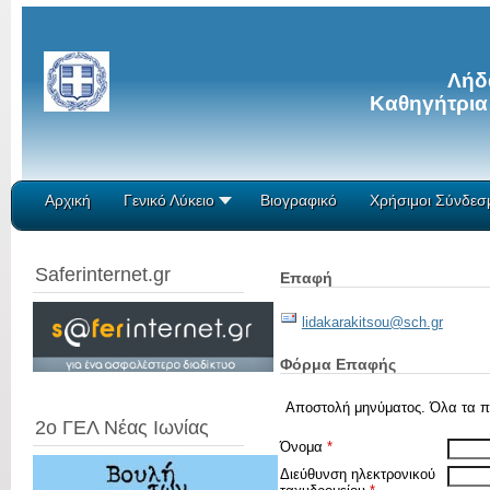
Λήδ
Καθηγήτρια
Αρχική
Γενικό Λύκειο
Βιογραφικό
Χρήσιμοι Σύνδεσ
Saferinternet.gr
Επαφή
lidakarakitsou@sch.gr
Φόρμα Επαφής
Αποστολή μηνύματος. Όλα τα πε
2ο ΓΕΛ Νέας Ιωνίας
Όνομα
*
Διεύθυνση ηλεκτρονικού