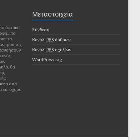
Μεταστοιχεία
παιδευτικό
Σύνδεση
ορφή… το
ουν τα
Κανάλι
RSS
άρθρων
κάστρου της
Κανάλι
RSS
σχολίων
ατανοήσουν
α ενός
WordPress.org
των
ληλα, θα
της
κής
 μέσα από
α και οχυρά