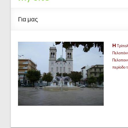
Για μας
Η
Τρίπολ
Πελοπόνν
Πελοποννή
περίοδο 