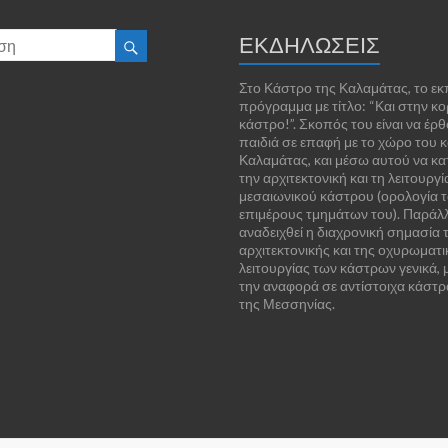
ΕΚΔΗΛΩΣΕΙΣ
Στο Κάστρο της Καλαμάτας, το εκ
πρόγραμμα με τίτλο: “Και στην κ
κάστρο!”. Σκοπός του είναι να έρθ
παιδιά σε επαφή με το χώρο του 
Καλαμάτας, και μέσω αυτού να κ
την αρχιτεκτονική και τη λειτουργί
μεσαιωνικού κάστρου (ορολογία 
επιμέρους τμημάτων του). Παράλ
αναδειχθεί η διαχρονική σημασία 
αρχιτεκτονικής και της οχυρωματι
λειτουργίας των κάστρων γενικά,
την αναφορά σε αντίστοιχα κάστρ
της Μεσσηνίας.