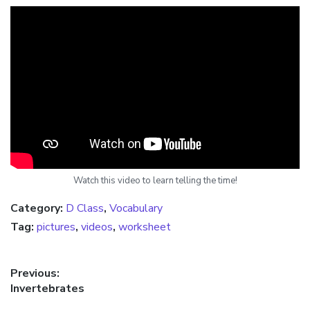
Watch this video to learn telling the time!
Category:
D Class
,
Vocabulary
Tag:
pictures
,
videos
,
worksheet
Πλοήγηση άρθρων
Previous:
Previous post:
Invertebrates