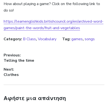
How about playing a game? Click on the following link to
do so!
https://learnenglishkids.britishcouncil.org/en/archived-word-
games/paint-the-words/fruit-and-vegetables
Category:
B Class
,
Vocabulary
Tag:
games
,
songs
Πλοήγηση άρθρων
Previous:
Previous post:
Telling the time
Next:
Next post:
Clothes
Αφήστε μια απάντηση