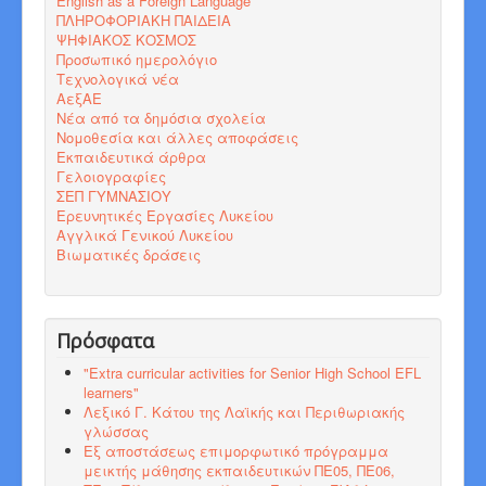
English as a Foreign Language
ΠΛΗΡΟΦΟΡΙΑΚΗ ΠΑΙΔΕΙΑ
ΨΗΦΙΑΚΟΣ ΚΟΣΜΟΣ
Προσωπικό ημερολόγιο
Τεχνολογικά νέα
ΑεξΑΕ
Νέα από τα δημόσια σχολεία
Νομοθεσία και άλλες αποφάσεις
Εκπαιδευτικά άρθρα
Γελοιογραφίες
ΣΕΠ ΓΥΜΝΑΣΙΟΥ
Ερευνητικές Εργασίες Λυκείου
Αγγλικά Γενικού Λυκείου
Βιωματικές δράσεις
Πρόσφατα
"Εxtra curricular activities for Senior High School EFL
learners"
Λεξικό Γ. Κάτου της Λαϊκής και Περιθωριακής
γλώσσας
Εξ αποστάσεως επιμορφωτικό πρόγραμμα
μεικτής μάθησης εκπαιδευτικών ΠΕ05, ΠΕ06,