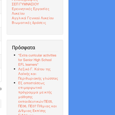
ΣΕΠ ΓΥΜΝΑΣΙΟΥ
Ερευνητικές Εργασίες
Λυκείου
Αγγλικά Γενικού Λυκείου
Βιωματικές δράσεις
Πρόσφατα
"Εxtra curricular activities
for Senior High School
EFL learners"
Λεξικό Γ. Κάτου της
Λαϊκής και
Περιθωριακής γλώσσας
Εξ αποστάσεως
επιμορφωτικό
0
πρόγραμμα μεικτής
μάθησης
εκπαιδευτικών ΠΕ05,
ΠΕ06, ΠΕ07 Π/θμιας και
Δ/θμιας Εκπ/σης