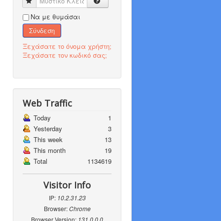
Μυστικό Κλειδί
Να με θυμάσαι
Σύνδεση
Ξεχάσατε το όνομα χρήστη;
Ξεχάσατε τον κωδικό σας;
Web Traffic
Today
1
Yesterday
3
This week
13
This month
19
Total
1134619
Visitor Info
IP:
10.2.31.23
Browser:
Chrome
Browser Version:
131.0.0.0