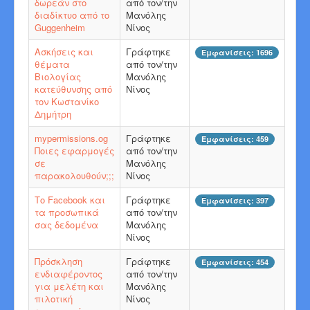
δωρεάν στο
από τον/την
διαδίκτυο από το
Μανόλης
Guggenheim
Νίνος
Ασκήσεις και
Γράφτηκε
Εμφανίσεις: 1696
θέματα
από τον/την
Βιολογίας
Μανόλης
κατεύθυνσης από
Νίνος
τον Κωστανίκο
Δημήτρη
mypermissions.og
Γράφτηκε
Εμφανίσεις: 459
Ποιες εφαρμογές
από τον/την
σε
Μανόλης
παρακολουθούν;;;
Νίνος
Το Facebook και
Γράφτηκε
Εμφανίσεις: 397
τα προσωπικά
από τον/την
σας δεδομένα
Μανόλης
Νίνος
Πρόσκληση
Γράφτηκε
Εμφανίσεις: 454
ενδιαφέροντος
από τον/την
για μελέτη και
Μανόλης
πιλοτική
Νίνος