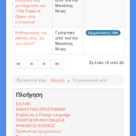
μετάφραση του
Μανόλης
«The Power of
Νίνος
Open» στα
ελληνικά!
Καθαρισμός της
Γράφτηκε
Εμφανίσεις: 540
οθόνης σας, εκ
από τον/την
των έσω!!!
Μανόλης
Νίνος
Σελίδα 15 από 20
Βρίσκεστε εδώ:
Αρχική
Τεχνολογικά νέα
Πλοήγηση
ΕΛ/ΛΑΚ
ΑΝΑΛΥΤΙΚΟ ΠΡΟΓΡΑΜΜΑ
English as a Foreign Language
ΠΛΗΡΟΦΟΡΙΑΚΗ ΠΑΙΔΕΙΑ
ΨΗΦΙΑΚΟΣ ΚΟΣΜΟΣ
Προσωπικό ημερολόγιο