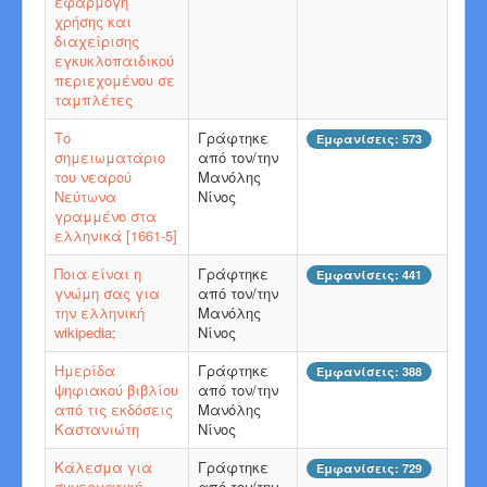
εφαρμογή
χρήσης και
διαχείρισης
εγκυκλοπαιδικού
περιεχομένου σε
ταμπλέτες
Το
Γράφτηκε
Εμφανίσεις: 573
σημειωματάριο
από τον/την
του νεαρού
Μανόλης
Νεύτωνα
Νίνος
γραμμένο στα
ελληνικά [1661-5]
Ποια είναι η
Γράφτηκε
Εμφανίσεις: 441
γνώμη σας για
από τον/την
την ελληνική
Μανόλης
wikipedia;
Νίνος
Ημερίδα
Γράφτηκε
Εμφανίσεις: 388
ψηφιακού βιβλίου
από τον/την
από τις εκδόσεις
Μανόλης
Καστανιώτη
Νίνος
Κάλεσμα για
Γράφτηκε
Εμφανίσεις: 729
συνεργατική
από τον/την