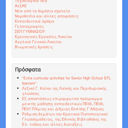
Τεχνολογικά νέα
ΑεξΑΕ
Νέα από τα δημόσια σχολεία
Νομοθεσία και άλλες αποφάσεις
Εκπαιδευτικά άρθρα
Γελοιογραφίες
ΣΕΠ ΓΥΜΝΑΣΙΟΥ
Ερευνητικές Εργασίες Λυκείου
Αγγλικά Γενικού Λυκείου
Βιωματικές δράσεις
Πρόσφατα
"Εxtra curricular activities for Senior High School EFL
learners"
Λεξικό Γ. Κάτου της Λαϊκής και Περιθωριακής
γλώσσας
Εξ αποστάσεως επιμορφωτικό πρόγραμμα
μεικτής μάθησης εκπαιδευτικών ΠΕ05, ΠΕ06,
ΠΕ07 Π/θμιας και Δ/θμιας Εκπ/σης Γ΄Αθήνας
Ρύθμιση θεμάτων του Κρατικού Πιστοποιητικού
Γλωσσομάθειας, της Εθνικής Βιβλιοθήκης της
Ελ- λάδας και άλλες διατάξεις