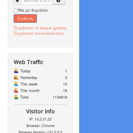
Μυστικό Κλειδί
Να με θυμάσαι
Σύνδεση
Ξεχάσατε το όνομα χρήστη;
Ξεχάσατε τον κωδικό σας;
Web Traffic
Today
1
Yesterday
3
This week
13
This month
19
Total
1134619
Visitor Info
IP:
10.2.31.22
Browser:
Chrome
Browser Version:
131.0.0.0