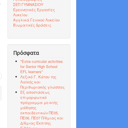
ο
ΣΕΠ ΓΥΜΝΑΣΙΟΥ
Ερευνητικές Εργασίες
Λυκείου
Αγγλικά Γενικού Λυκείου
Βιωματικές δράσεις
Πρόσφατα
"Εxtra curricular activities
for Senior High School
EFL learners"
Λεξικό Γ. Κάτου της
Λαϊκής και
Περιθωριακής γλώσσας
Εξ αποστάσεως
επιμορφωτικό
πρόγραμμα μεικτής
μάθησης
εκπαιδευτικών ΠΕ05,
ΠΕ06, ΠΕ07 Π/θμιας και
Δ/θμιας Εκπ/σης