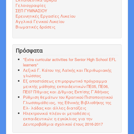
Γελοιογραφίες
ΣΕΠ ΓΥΜΝΑΣΙΟΥ
Ερευνητικές Εργασίες Λυκείου
Αγγλικά Γενικού Λυκείου
Βιωματικές δράσεις
Πρόσφατα
"Εxtra curricular activities for Senior High School EFL
learners"
Λεξικό Γ. Κάτου της Λαϊκής και Περιθωριακής
γλώσσας
Εξ αποστάσεως επιμορφωτικό πρόγραμμα
μεικτής μάθησης εκπαιδευτικών ΠΕ05, ΠΕ06,
ΠΕ07 Π/θμιας και Δ/θμιας Εκπ/σης Γ΄Αθήνας
Ρύθμιση θεμάτων του Κρατικού Πιστοποιητικού
Γλωσσομάθειας, της Εθνικής Βιβλιοθήκης της
Ελ- λάδας και άλλες διατάξεις
Ηλεκτρονικά πλέον οι μεταθέσεις
εκπαιδευτικών: η εγκύκλιος για την
Δευτεροβάθμια σχολικού έτους 2016-2017