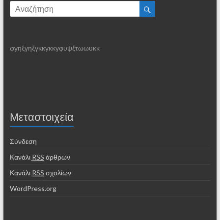
φγηξγηξγκκγκκγφυψξτωωυκκ
Μεταστοιχεία
Σύνδεση
Κανάλι
RSS
άρθρων
Κανάλι
RSS
σχολίων
WordPress.org