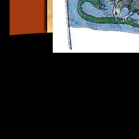
Σχεδίασμα σημαίας της νήσου Σάμου που υψώθηκε από τον Λυκούρ