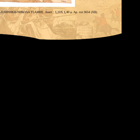
Α ΕΛΗΝΗΚΗ-ΝΗΚΟΛΑ ΤΣΑΜΗΣ. Διαστ.: 1,10Χ 1,40 μ. Αρ. εισ.3654 (ΧΙΙ).