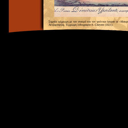
Σημαία τρίχρωμη με τον σταυρό και τον φοίνικα έφεραν οι «Μαυρ
Ανεξαρτησίας. Έγχρωμη λιθογραφία Α. Cheyere (1821).