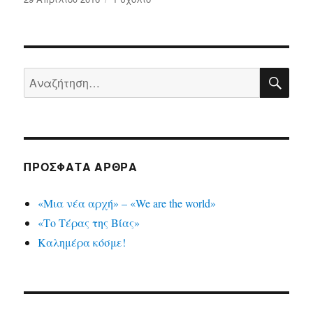
την
Καλημέρα
κόσμε!
ΑΝ
Αναζήτηση
για:
ΠΡΌΣΦΑΤΑ ΆΡΘΡΑ
«Μια νέα αρχή» – «We are the world»
«Το Τέρας της Βίας»
Καλημέρα κόσμε!