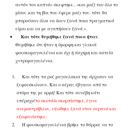
αυτόν τον καπνό» σκεφτηκε.. «και μαζί του όλο το
μίσος ,και τη βία που έφερε μαζι του. τότε θα
μπορούσαν όλοι να δουν ξανά ποια πραγματικά
είμαι και να με αγαπήσουν ξανά.».
Και τότε θυμήθηκε ξανά ποια ήταν
.
Θυμήθηκε ότι ήταν η όμορφη και γλυκιά
φουσκομαγουλένια και όχι ή άσχημη και αστεία
χντρομαγουλένια.
Και τότε τα ροζ μαγουλακια της άρχισαν να
ξεφουσκώνουν. Και ο αέρας έβγαινε από το
στόμα της με ορμή! Και τότε συνέβη κάτι
υπέροχο!
το σκοτάδι σκορπίστηκε, έγινε
ανεμοστρόβιλος, υψώθηκε ξανά στον ουρανό και
εξαφανίστηκε.
Η φουσκομαγουλένια βρήκε το θάρρος να το