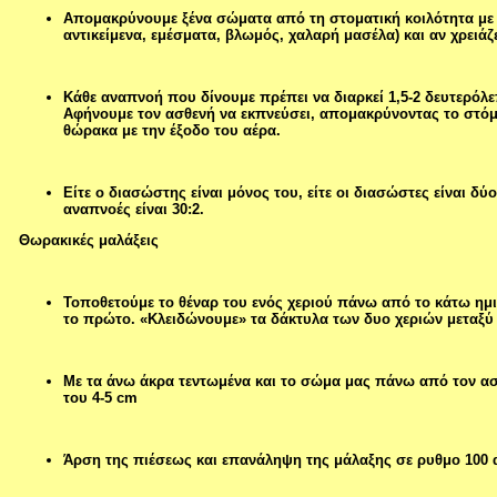
Απομακρύνουμε ξένα σώματα από τη στοματική κοιλότητα με μι
αντικείμενα, εμέσματα, βλωμός, χαλαρή μασέλα) και αν χρειά
Κάθε αναπνοή που δίνουμε πρέπει να διαρκεί 1,5-2 δευτερόλ
Αφήνουμε τον ασθενή να εκπνεύσει, απομακρύνοντας το στό
θώρακα με την έξοδο του αέρα.
Είτε ο διασώστης είναι μόνος του, είτε οι διασώστες είναι δ
αναπνοές είναι 30:2.
Θωρακικές μαλάξεις
Τοποθετούμε το θέναρ του ενός χεριού πάνω από το κάτω ημι
το πρώτο. «Κλειδώνουμε» τα δάκτυλα των δυο χεριών μεταξύ 
Με τα άνω άκρα τεντωμένα και το σώμα μας πάνω από τον α
του 4-5 cm
Άρση της πιέσεως και επανάληψη της μάλαξης σε ρυθμο 100 