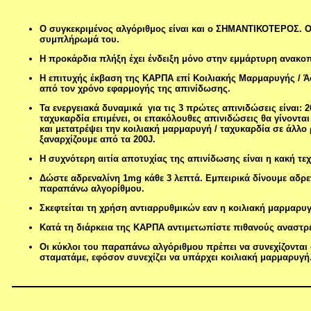
Ο συγκεκριμένος αλγόριθμος είναι και ο ΣΗΜΑΝΤΙΚΟΤΕΡΟΣ. 
συμπλήρωμά του.
Η προκάρδια πλήξη έχει ένδειξη μόνο στην εμμάρτυρη ανακο
Η επιτυχής έκβαση της ΚΑΡΠΑ επί Κοιλιακής Μαρμαρυγής / Ά
από τον χρόνο εφαρμογής της απινίδωσης.
Τα ενεργειακά δυναμικά για τις 3 πρώτες απινιδώσεις είναι: 2
ταχυκαρδία επιμένει, οι επακόλουθες απινιδώσεις θα γίνονται
και μετατρέψει την κοιλιακή μαρμαρυγή / ταχυκαρδία σε άλλ
ξαναρχίζουμε από τα 200J.
Η συχνότερη αιτία αποτυχίας της απινίδωσης είναι η κακή τεχ
Δώστε αδρεναλίνη 1mg κάθε 3 λεπτά. Εμπειρικά δίνουμε αδρε
παραπάνω αλγορίθμου.
Σκεφτείται τη χρήση αντιαρρυθμικών εαν η κοιλιακή μαρμαρυγή
Κατά τη διάρκεια της ΚΑΡΠΑ αντιμετωπίστε πιθανούς αναστρ
Οι κύκλοι του παραπάνω αλγόριθμου πρέπει να συνεχίζονται ό
σταματάμε, εφόσον συνεχίζει να υπάρχει κοιλιακή μαρμαρυγή