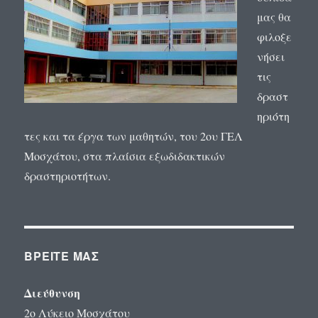
μας θα
φιλοξε
νήσει
τις
δραστ
ηριότη
τες και τα έργα των μαθητών, του 2ου ΓΕΛ
Μοσχάτου, στα πλαίσια εξωδιδακτικών
δραστηριοτήτων.
ΒΡΕΊΤΕ ΜΑΣ
Διεύθυνση
2o Λύκειο Μοσχάτου