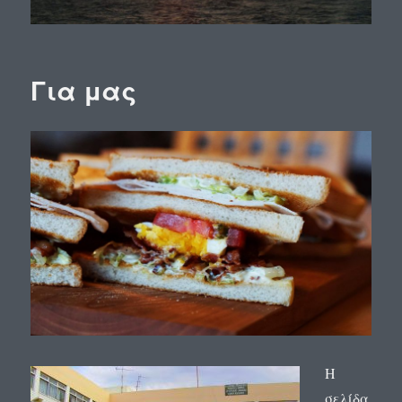
Για μας
Η
σελίδα