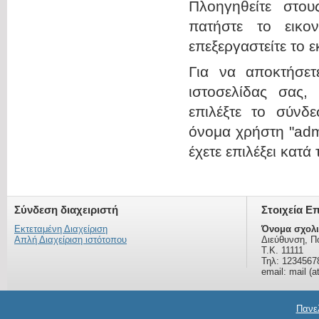
Πλοηγηθείτε στου
πατήστε το εικο
επεξεργαστείτε το 
Για να αποκτήσε
ιστοσελίδας σας,
επιλέξτε το σύνδε
όνομα χρήστη "admi
έχετε επιλέξει κατά
Σύνδεση διαχειριστή
Στοιχεία Ε
Εκτεταμένη Διαχείριση
Όνομα σχολι
Απλή Διαχείριση ιστότοπου
Διεύθυνση, Π
Τ.Κ. 11111
Τηλ: 1234567
email: mail (a
Πανελ