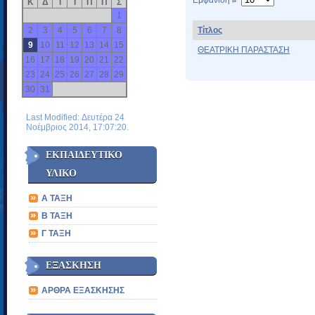
Εμφάνιση #
Κ
Δ
Τ
Τ
Π
Π
Σ
1
2
3
4
5
6
7
8
Τίτλος
9
10
11
12
13
14
15
ΘΕΑΤΡΙΚΗ ΠΑΡΑΣΤΑΣΗ
16
17
18
19
20
21
22
23
24
25
26
27
28
29
30
31
Last Modified: Δευτέρα 24
Νοέμβριος 2014, 17:07:20.
ΕΚΠΑΙΔΕΥΤΙΚΟ
ΥΛΙΚΟ
Α ΤΑΞΗ
Β ΤΑΞΗ
Γ ΤΑΞΗ
ΕΞΑΣΚΗΣΗ
ΑΡΘΡΑ ΕΞΑΣΚΗΣΗΣ