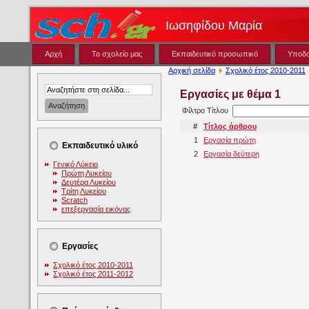
Ιωσηφίδου Μαρία
Αρχή
Το σχολείο μας
Εκπαιδευτικό προσωπικό
Υποδ
Αρχική σελίδα
Σχολικό έτος 2010-2011
Εργασίες με θέμα 1
Φίλτρο Τίτλου
#
Τίτλος άρθρου
1
Εργασία πρώτη
Εκπαιδευτικό υλικό
2
Εργασία δεύτερη
Γενικό Λύκειο
Πρώτη Λυκείου
Δευτέρα Λυκείου
Τρίτη Λυκείου
Scratch
επεξεργασία εικόνας
Εργασίες
Σχολικό έτος 2010-2011
Σχολικό έτος 2011-2012