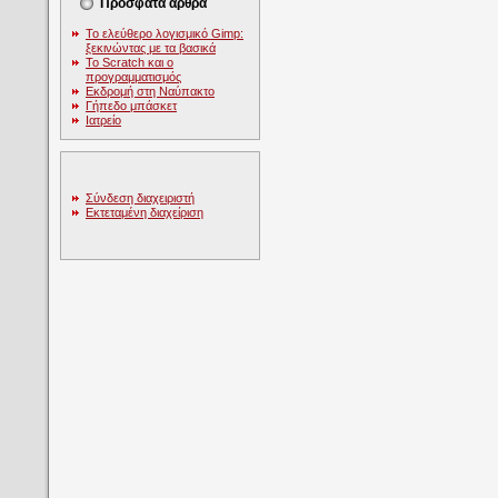
Πρόσφατα άρθρα
Το ελεύθερο λογισμικό Gimp:
ξεκινώντας με τα βασικά
Το Scratch και ο
προγραμματισμός
Εκδρομή στη Ναύπακτο
Γήπεδο μπάσκετ
Ιατρείο
Σύνδεση διαχειριστή
Εκτεταμένη διαχείριση