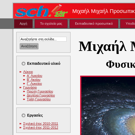
Μιχαήλ Μιχαήλ Προσωπική
Αρχή
Το σχολείο μας
Εκπαιδευτικό προσωπικό
Υποδ
Μιχαήλ 
Φυσικ
Εκπαιδευτικό υλικό
Λύκειο
Α΄ Λυκείου
Β΄ Λκείου
Γ΄ Λυκείου
Γυμνάσιο
Πρώτη Γυμνασίου
Δευτέρα Γυμνασίου
Τρίτη Γυμνασίου
Εργασίες
Σχολικό έτος 2010-2011
Σχολικό έτος 2011-2012