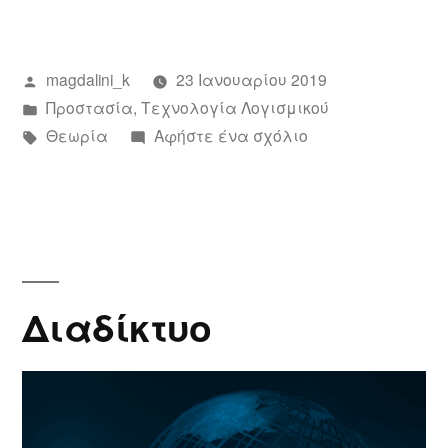
Συντάχθηκε
magdalini_k
23 Ιανουαρίου 2019
από
Αναρτήθηκε
Προστασία
,
Τεχνολογία Λογισμικού
σε
Ετικέτες:
για
Θεωρία
Αφήστε ένα σχόλιο
το
Προστασία
λογισμικού
–
Ιοί
Διαδίκτυο