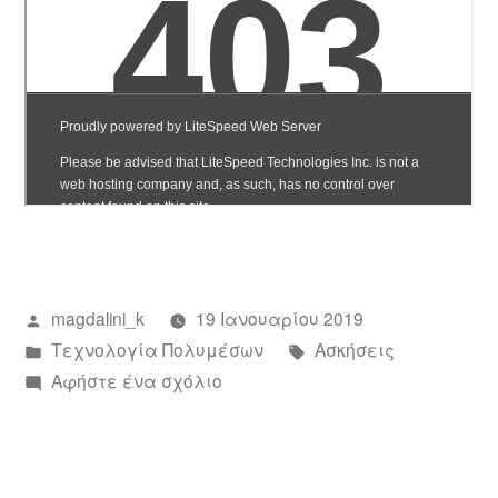
Συντάχθηκε
magdalini_k
19 Ιανουαρίου 2019
από
Αναρτήθηκε
Ετικέτες:
Τεχνολογία Πολυμέσων
Ασκήσεις
σε
για
Αφήστε ένα σχόλιο
το
Πολυμέσα