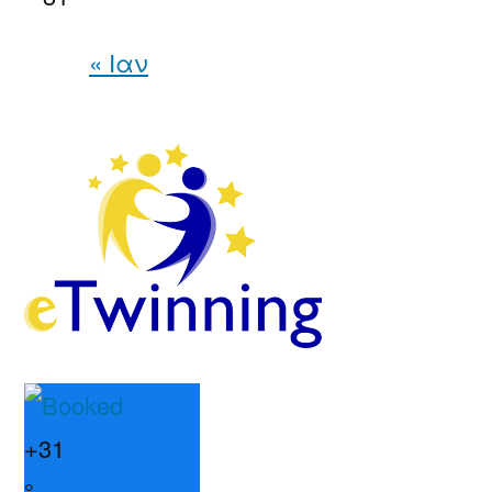
« Ιαν
+
31
°