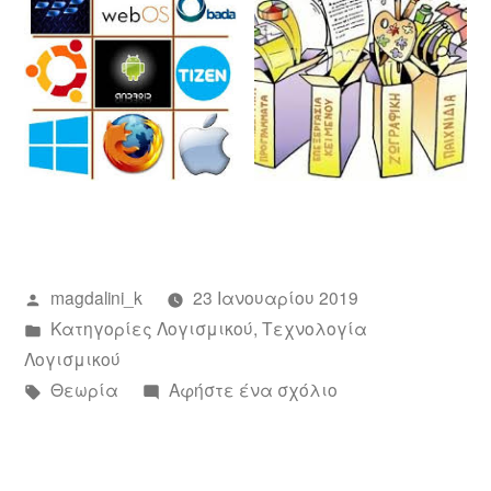
Συντάχθηκε
magdalini_k
23 Ιανουαρίου 2019
από
Αναρτήθηκε
Κατηγορίες Λογισμικού
,
Τεχνολογία
σε
Λογισμικού
Ετικέτες:
για
Θεωρία
Αφήστε ένα σχόλιο
το
Ο
ρόλος