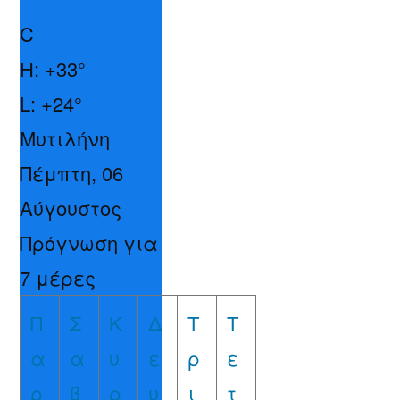
C
H:
+
33°
L:
+
24°
Μυτιλήνη
Πέμπτη, 06
Αύγουστος
Πρόγνωση για
7 μέρες
Π
Σ
Κ
Δ
Τ
Τ
α
α
υ
ε
ρ
ε
ρ
β
ρ
υ
ι
τ