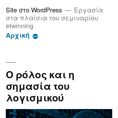
Μετάβαση
Site στο WordPress
Εργασία
στο
στα πλαίσια του σεμιναρίου
etwinning
περιεχόμενο
Αρχική
Περισσότερα
Ο ρόλος και η
σημασία του
λογισμικού