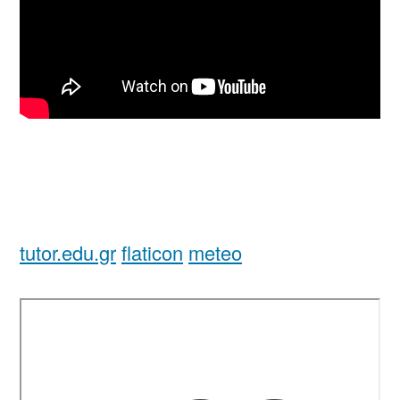
tutor.edu.gr
flaticon
meteo