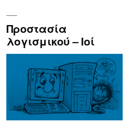
και
η
σημασία
Προστασία
του
λογισμικού – Ιοί
λογισμικού