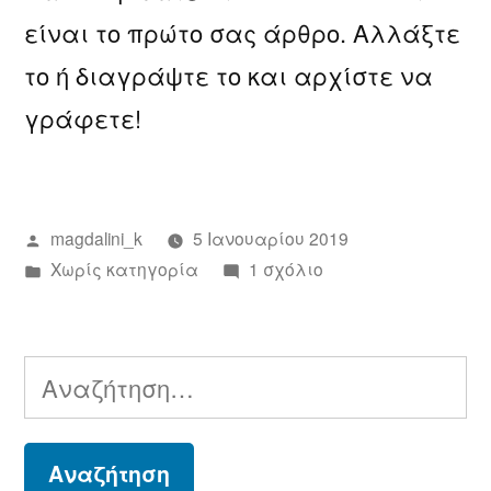
είναι το πρώτο σας άρθρο. Αλλάξτε
το ή διαγράψτε το και αρχίστε να
γράφετε!
Συντάχθηκε
magdalini_k
5 Ιανουαρίου 2019
από
Αναρτήθηκε
στο
Χωρίς κατηγορία
1 σχόλιο
σε
Καλημέρα
κόσμε!
Αναζήτηση
για: