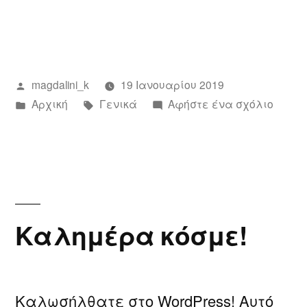
Συντάχθηκε
magdalini_k
19 Ιανουαρίου 2019
από
Αναρτήθηκε
Ετικέτες:
για
Αρχική
Γενικά
Αφήστε ένα σχόλιο
σε
το
Καλώ
ήρθατ
στο
πρώτo
μου
Καλημέρα κόσμε!
δοκιμ
site
στο
WordP
Καλωσήλθατε στο WordPress! Αυτό