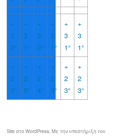
+
+
+
+
+
+
3
3
3
3
3
3
2°
1°
0°
1°
1°
1°
+
+
+
+
+
+
2
2
2
2
2
2
3°
5°
4°
3°
3°
3°
Site στο WordPress
,
Με την υποστήριξη του