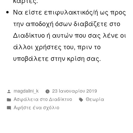
κάρτες.
Να είστε επιφυλακτικός/ή ως προς
την αποδοχή όσων διαβάζετε στο
Διαδίκτυο ή αυτών που σας λένε οι
άλλοι χρήστες του, πριν το
υποβάλετε στην κρίση σας.
Συντάχθηκε
magdalini_k
23 Ιανουαρίου 2019
από
Αναρτήθηκε
Ετικέτες:
Ασφάλεια στο Διαδίκτυο
Θεωρία
σε
για
Αφήστε ένα σχόλιο
το
Διαδίκτυο