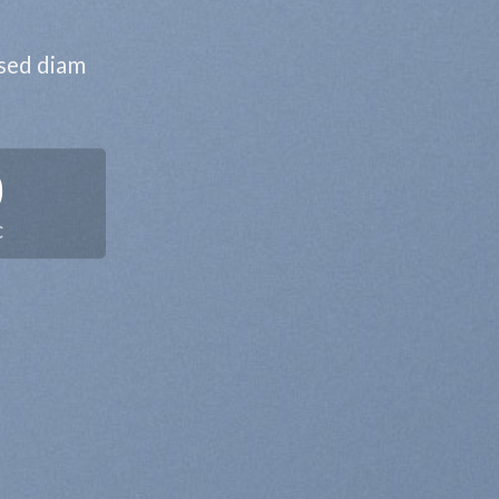
 sed diam
0
C