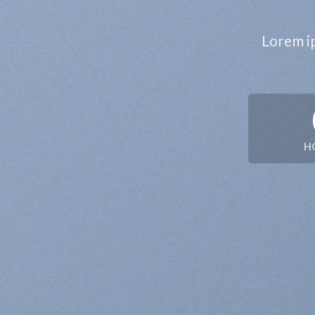
Lorem ip
H