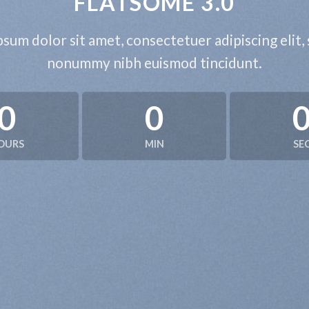
FLATSOME 3.0
sum dolor sit amet, consectetuer adipiscing elit,
nonummy nibh euismod tincidunt.
0
0
OURS
MIN
SE