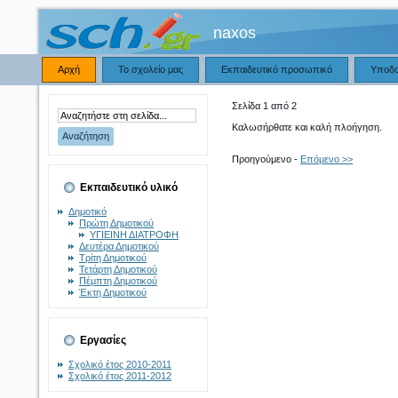
naxos
Αρχή
Το σχολείο μας
Εκπαιδευτικό προσωπικό
Υποδ
Σελίδα 1 από 2
Καλωσήρθατε και καλή πλοήγηση.
Προηγούμενο -
Επόμενο >>
Εκπαιδευτικό υλικό
Δημοτικό
Πρώτη Δημοτικού
ΥΓΙΕΙΝΗ ΔΙΑΤΡΟΦΗ
Δευτέρα Δημοτικού
Τρίτη Δημοτικού
Τετάρτη Δημοτικού
Πέμπτη Δημοτικού
Έκτη Δημοτικού
Εργασίες
Σχολικό έτος 2010-2011
Σχολικό έτος 2011-2012