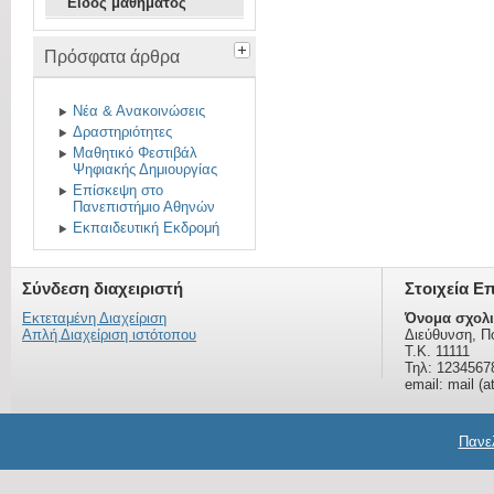
Είδος μαθήματος
Πρόσφατα άρθρα
Νέα & Ανακοινώσεις
Δραστηριότητες
Μαθητικό Φεστιβάλ
Ψηφιακής Δημιουργίας
Επίσκεψη στο
Πανεπιστήμιο Αθηνών
Εκπαιδευτική Εκδρομή
Σύνδεση διαχειριστή
Στοιχεία Ε
Εκτεταμένη Διαχείριση
Όνομα σχολι
Απλή Διαχείριση ιστότοπου
Διεύθυνση, Π
Τ.Κ. 11111
Τηλ: 1234567
email: mail (a
Πανελ