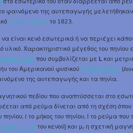
ο
στο εσωτερικό του όταν διαρρέεται από ρεύμ
 το φαινόμενο της αυτεπαγωγής μελετήθηκαν
ικό
Τζόζεφ Χένρι
το 1823.
ί να είναι κενό εσωτερικά ή να περιέχει κάπ
 υλικό. Χαρακτηριστικό μέγεθος του πηνίου ε
υτεπαγωγής
που συμβολίζεται με
L
και μετρι
μήν του Αμερικανού φυσικού
Τζόζεφ Χένρι
(
Jos
ινόμενο της αυτεπαγωγής και τα πηνία.
αγνητικού πεδίου που αναπτύσσεται στο εσωτε
ρέεται από ρεύμα δίνεται από τη σχέση όπου 
υ πηνίου,
l
το μήκος του πηνίου, Ι το ρεύμα που 
απερατότητα
του κενού] και μ
η σχετική μαγνη
r