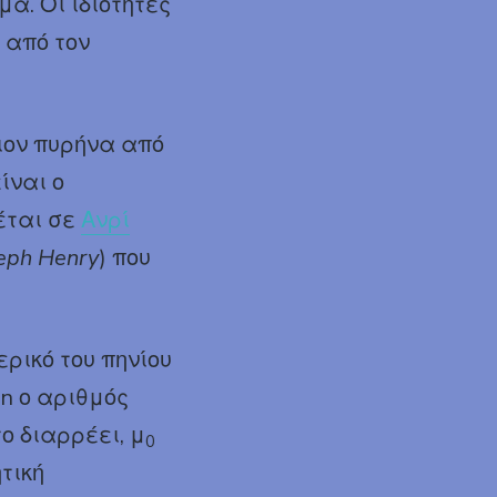
α. Οι ιδιότητες
 από τον
οιον πυρήνα από
ίναι ο
έται σε
Ανρί
eph Henry
) που
ρικό του πηνίου
n ο αριθμός
το διαρρέει, μ
0
τική