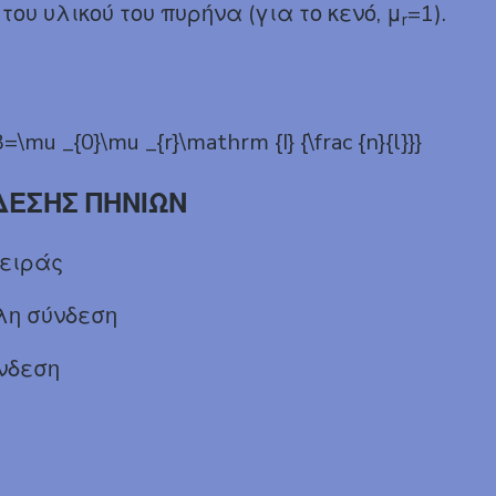
ου υλικού του πυρήνα (για το κενό, μ
=1).
r
ΔΕΣΗΣ ΠΗΝΙΩΝ
σειράς
η σύνδεση
νδεση