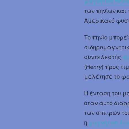
μαγνητικό πεδί
των πηνίων και
Αμερικανό φυσ
Το πηνίο μπορε
σιδηρομαγνητικό
συντελεστής
α
(
Henry
) προς τι
μελέτησε το φα
Η ένταση του μ
όταν αυτό διαρ
των σπειρών το
η
μαγνητική δι