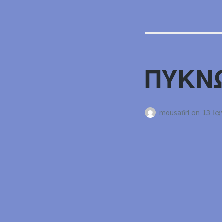
ΠΥΚΝ
mousafiri
on
13 Ια