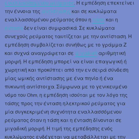
εναλλασσομένου ρεύματος
. Η εμπέδηση επεκτείνει
την έννοια της
αντίστασης
και σε κυκλώματα
εναλλασσομένου ρεύματος όπου η
τάση
και η
ένταση
δεν είναι συμφασικά. Σε κυκλώματα
συνεχούς ρεύματος ταυτίζεται με την αντίσταση. Η
εμπέδηση συμβολίζεται συνήθως με το γράμμα Ζ
και συχνά αναγράφεται σε
μιγαδική
αριθμητική
μορφή. Η εμπέδηση μπορεί να είναι επαγωγική ή
χωρητική και προκύπτει από την εν σειρά σύνδεση
μίας ωμικής αντίστασης με ένα πηνίο ή ένα
πυκνωτή αντίστοιχα. Σύμφωνα με το γενικευμένο
νόμο του Ohm, η εμπέδηση ισούται με τον λόγο της
τάσης προς την ένταση ηλεκτρικού ρεύματος για
μία συγκεκριμένη συχνότητα εναλλασσόμενου
ρεύματος όταν η τάση και η ένταση δίνονται σε
μιγαδική μορφή. Η τιμή της εμπέδησης ενός
κυκλώματος ενδέχεται να μεταβάλλεται με την