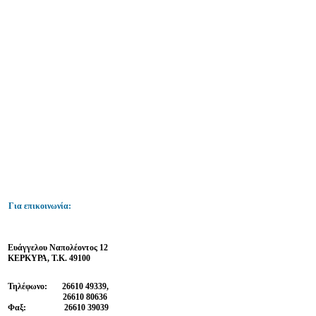
Για επικοινωνία:
Ευάγγελου Ναπολέοντος
12
ΚΕΡΚΥΡΑ, Τ.Κ.
49100
Τηλέφωνο:
26610 49339,
26610 80636
Φαξ:
26610 39039