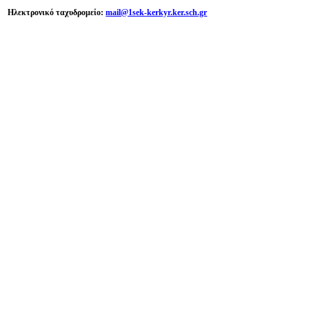
Ηλεκτρονικό ταχυδρομείο:
mail@1sek-kerkyr.ker.sch.gr