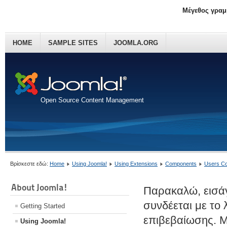
Μέγεθος γραμ
HOME
SAMPLE SITES
JOOMLA.ORG
Open Source Content Management
Βρίσκεστε εδώ:
Home
Using Joomla!
Using Extensions
Components
Users C
About Joomla!
Παρακαλώ, εισάγ
συνδέεται με το
Getting Started
επιβεβαίωσης. Μ
Using Joomla!