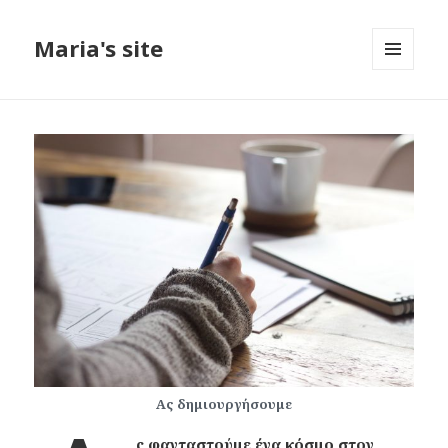
Maria's site
ΜΕΝΟΎ
ΚΑΙ
ΜΙΚΡΟΕΦΑ
Ας δημιουργήσουμε
ς φανταστούμε ένα κόσμο στον