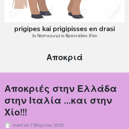
prigipes kai prigipisses en drasi
3o Νηπιαγωγείο Βροντάδου Χίου
Ετικέτα:
Αποκριά
Αποκριές στην Ελλάδα
στην Ιταλία …και στην
Χίο!!!
msirri
on
7 Μαρτίου 2019