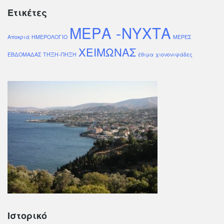
Ετικέτες
ΜΕΡΑ -ΝΥΧΤΑ
Αποκριά
ΗΜΕΡΟΛΟΓΙΟ
ΜΕΡΕΣ
ΧΕΙΜΩΝΑΣ
ΕΒΔΟΜΑΔΑΣ
ΤΉΞΗ-ΠΗΞΗ
έθιμα
χιονονιφάδες
Ιστορικό