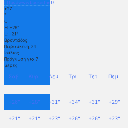
+
27
°
C
H:
+
28°
L:
+
21°
Βροντάδος
Παρασκευή, 24
Ιούλιος
Πρόγνωση για 7
μέρες
Σαβ
Κυρ
Δευ
Τρι
Τετ
Πεμ
+
26°
+
28°
+
31°
+
34°
+
31°
+
29°
+
21°
+
21°
+
23°
+
26°
+
26°
+
23°