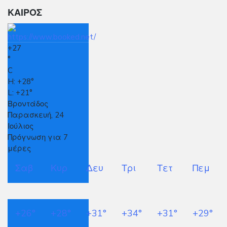
ΚΑΙΡΟΣ
+
27
°
C
H:
+
28°
L:
+
21°
Βροντάδος
Παρασκευή, 24
Ιούλιος
Πρόγνωση για 7
μέρες
Σαβ
Κυρ
Δευ
Τρι
Τετ
Πεμ
+
26°
+
28°
+
31°
+
34°
+
31°
+
29°