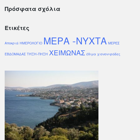
Πρόσφατα σχόλια
Ετικέτες
ΜΕΡΑ -ΝΥΧΤΑ
Αποκριά
ΗΜΕΡΟΛΟΓΙΟ
ΜΕΡΕΣ
ΧΕΙΜΩΝΑΣ
ΕΒΔΟΜΑΔΑΣ
ΤΉΞΗ-ΠΗΞΗ
έθιμα
χιονονιφάδες