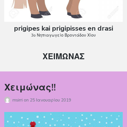
prigipes kai prigipisses en drasi
3o Νηπιαγωγείο Βροντάδου Χίου
Ετικέτα:
ΧΕΙΜΩΝΑΣ
Χειμώνας!!
msirri
on
25 Ιανουαρίου 2019