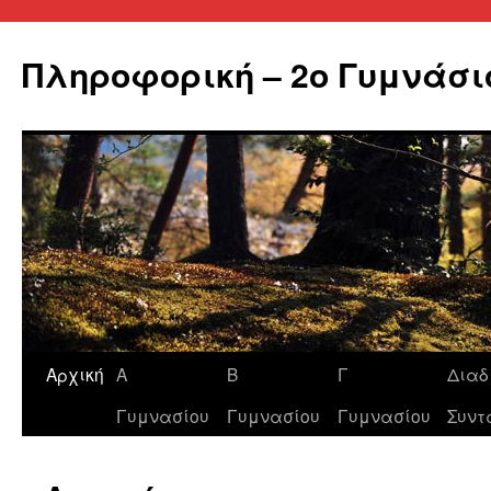
Πληροφορική – 2ο Γυμνάσι
Αρχική
Α
Β
Γ
Διαδ
Μετάβαση
Γυμνασίου
Γυμνασίου
Γυμνασίου
Συντ
σε
περιεχόμενο