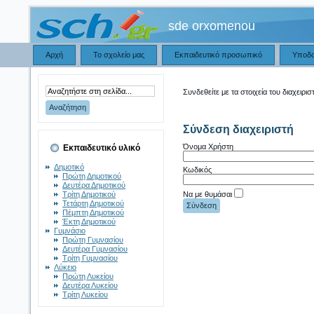
sde orxomenou
Αρχή
Το σχολείο μας
Εκπαιδευτικό προσωπικό
Υποδ
Συνδεθείτε με τα στοιχεία του διαχειρισ
Σύνδεση διαχειριστή
Όνομα Χρήστη
Εκπαιδευτικό υλικό
Δημοτικό
Κωδικός
Πρώτη Δημοτικού
Δευτέρα Δημοτικού
Να με θυμάσαι
Τρίτη Δημοτικού
Τετάρτη Δημοτικού
Πέμπτη Δημοτικού
Έκτη Δημοτικού
Γυμνάσιο
Πρώτη Γυμνασίου
Δευτέρα Γυμνασίου
Τρίτη Γυμνασίου
Λύκειο
Πρώτη Λυκείου
Δευτέρα Λυκείου
Τρίτη Λυκείου