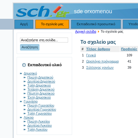
sde orxomenou
Αρχή
Το σχολείο μας
Εκπαιδευτικό προσωπικό
Υποδ
Αρχική σελίδα
Το σχολείο μας
Το σχολείο μας
#
Τίτλος άρθρου
Προβολές
1
Γενικά
109
2
Ωρολόγιο πρόγραμμα
41
Εκπαιδευτικό υλικό
3
Σύλλογος γονέων
39
Δημοτικό
Πρώτη Δημοτικού
Δευτέρα Δημοτικού
Τρίτη Δημοτικού
Τετάρτη Δημοτικού
Πέμπτη Δημοτικού
Έκτη Δημοτικού
Γυμνάσιο
Πρώτη Γυμνασίου
Δευτέρα Γυμνασίου
Τρίτη Γυμνασίου
Λύκειο
Πρώτη Λυκείου
Δευτέρα Λυκείου
Τρίτη Λυκείου