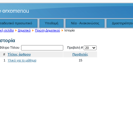
e orxomenou
παιδευτικό προσωπικό
Υποδομή
Νέα - Ανακοινώσεις
Δραστηριότητε
κή σελίδα
Δημοτικό
Πρώτη Δημοτικού
Ιστορία
Ιστορία
Φίλτρο Τίτλου
Προβολή #
#
Τίτλος άρθρου
Προβολές
1
Υλικό για το μάθημα
15