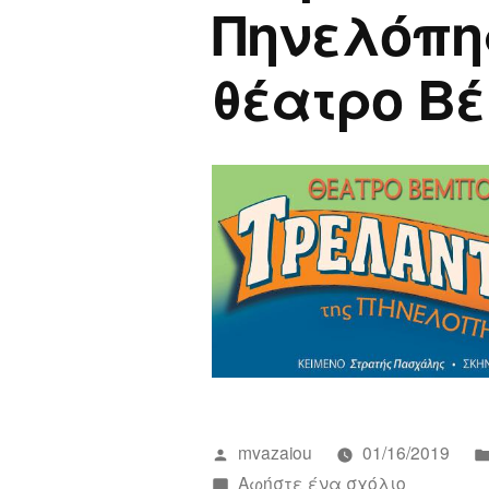
Πηνελόπη
θέατρο Β
Συντάχθηκε
mvazaiou
01/16/2019
από
για
Αφήστε ένα σχόλιο