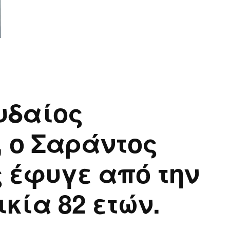
υδαίος
, ο Σαράντος
 έφυγε από την
ικία 82 ετών.