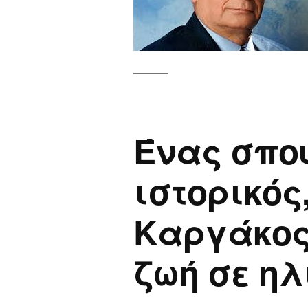
Ένας σπο
ιστορικός
Καργάκος
ζωή σε ηλ