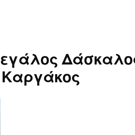
μεγάλος Δάσκαλο
 Καργάκος