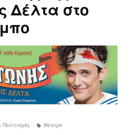
ς Δέλτα στο
έμπο
Αναρτήθηκε
Ετικέτες:
Πολιτισμός
Θέατρο
σε