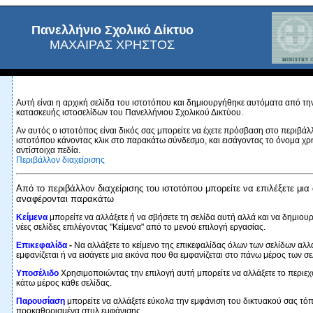
Πανελλήνιο Σχολικό Δίκτυο
ΜΑΧΑΙΡΑΣ ΧΡΗΣΤΟΣ
Αυτή είναι η αρχική σελίδα του ιστοτόπου και δημιουργήθηκε αυτόματα από τ
κατασκευής ιστοσελίδων του Πανελλήνιου Σχολικού Δικτύου.
Αν αυτός ο ιστοτόπος είναι δικός σας μπορείτε να έχετε πρόσβαση στο περιβάλ
ιστοτόπου κάνοντας κλικ στο παρακάτω σύνδεσμο, και εισάγοντας το όνομα χρή
αντίστοιχα πεδία.
Περιβάλλον διαχείρισης
Από το περιβάλλον διαχείρισης του ιστοτόπου μπορείτε να επιλέξετε μια
αναφέρονται παρακάτω
Κείμενα
μπορείτε να αλλάξετε ή να σβήσετε τη σελίδα αυτή αλλά και να δημιουρ
νέες σελίδες επιλέγοντας "Κείμενα" από το μενού επιλογή εργασίας.
Επικεφαλίδα
-
Να αλλάξετε το κείμενο της επικεφαλίδας όλων των σελίδων αλλ
εμφανίζεται ή να εισάγετε μια εικόνα που θα εμφανίζεται στο πάνω μέρος των σε
Υποσέλιδο
Χρησιμοποιώντας την επιλογή αυτή μπορείτε να αλλάξετε το περιεχ
κάτω μέρος κάθε σελίδας.
Παρουσίαση
μπορείτε να αλλάξετε εύκολα την εμφάνιση του δικτυακού σας τόπ
προκαθορισμένα στυλ εμφάνισης.