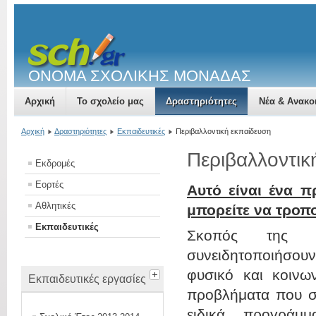
ΟΝΟΜΑ ΣΧΟΛΙΚΗΣ ΜΟΝΑΔΑΣ
Αρχική
Το σχολείο μας
Δραστηριότητες
Νέα & Ανακο
Αρχική
Δραστηριότητες
Εκπαιδευτικές
Περιβαλλοντική εκπαίδευση
Περιβαλλοντικ
Εκδρομές
Εορτές
Αυτό είναι ένα π
Αθλητικές
μπορείτε να τροπ
Εκπαιδευτικές
Σκοπός της Πε
συνειδητοποιήσουν
φυσικό και κοινω
Εκπαιδευτικές εργασίες
προβλήματα που συ
ειδικά προγράμ