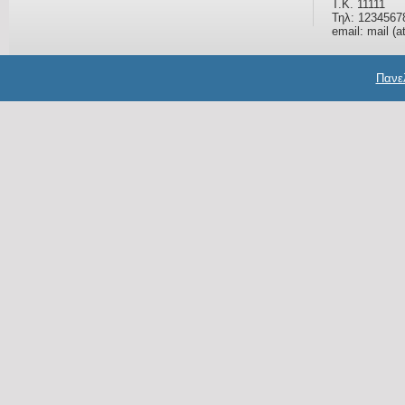
Τ.Κ. 11111
Τηλ: 1234567
email: mail (a
Πανελ