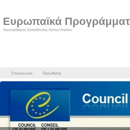
Ευρωπαϊκά Προγράμμα
Πρωτοβάθμιας Εκπαίδευσης Νοτίου Αιγαίου
Επικοινωνία
Προωθητής