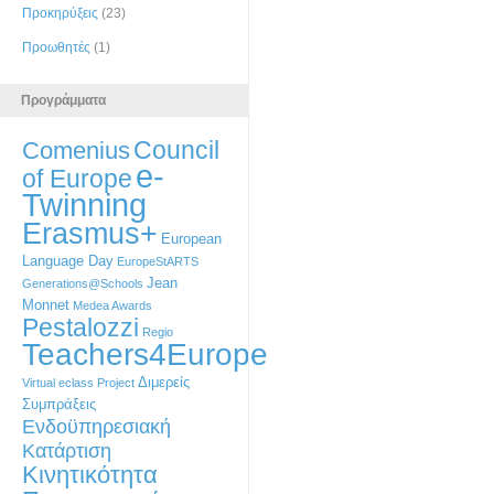
Προκηρύξεις
(23)
Προωθητές
(1)
Προγράμματα
Council
Comenius
e-
of Europe
Twinning
Erasmus+
European
Language Day
EuropeStARTS
Jean
Generations@Schools
Monnet
Medea Awards
Pestalozzi
Regio
Teachers4Europe
Διμερείς
Virtual eclass Project
Συμπράξεις
Ενδοϋπηρεσιακή
Κατάρτιση
Κινητικότητα