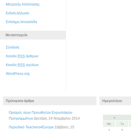
Μετρητής Απόστασης
Ειδική Δήλωση
Επίσημη Ιστοσελίδα
Μεταστοιχεία
Σύνδεση
Κανάλι
RSS
άρθρων
Κανάλι
RSS
σχολίων
WordPress.org
Πρόσφατα άρθρα
Ημερολόγιο
Ορισμός νέων Προωθητών Ευρωπαϊκών
«
Προγραμμάτων
Δευτέρα, 24 Νοεμβρίου 2014
Mo
Tu
Περιοδικό Teachers4Europe
Σάββατο, 25
1
2