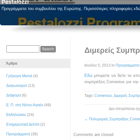
Pestalozzi
Προγράμματα του συμβουλίου της Ευρώπης. Περισσότερες πληροφορίες εδ
Διμερείς Συμπ
Άρθρα
Ιουλίου 5, 2013
in
Προγράμματα
Εδώ
μπορείτε να δείτε τα απο
Γρήγορη Ματιά
(4)
συμπράξεις Comenius για την 
Διαγωνισμοί
(13)
Διάφορα
(6)
Tags:
Comenius
,
Διμερείς Συμπρ
Ε. Π. στο Νότιο Αιγαίο
(49)
Δεν επιτρέπεται σ
Εκδηλώσεις
(24)
←
Πολυμερείς Συμπράξεις Come
Ενημερωτικά Δελτία
(2)
Προγράμματα
(38)
Comments are closed.