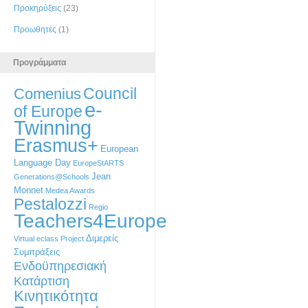
Προκηρύξεις
(23)
Προωθητές
(1)
Προγράμματα
Council
Comenius
e-
of Europe
Twinning
Erasmus+
European
Language Day
EuropeStARTS
Jean
Generations@Schools
Monnet
Medea Awards
Pestalozzi
Regio
Teachers4Europe
Διμερείς
Virtual eclass Project
Συμπράξεις
Ενδοϋπηρεσιακή
Κατάρτιση
Κινητικότητα