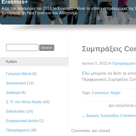
Pestalozzi
Προγράμματα του συμβουλίου της Ευρώπης. Περισσότερες πληροφορίες εδ
Συμπράξεις Co
Άρθρα
Ιουλίου 5, 2013
in
Προγράμματα
Εδώ
μπορείτε να δείτε τα απο
Γρήγορη Ματιά
(4)
Περιφερειακές Συμπράξεις Co
Διαγωνισμοί
(13)
Διάφορα
(6)
Tags:
Comenius
,
Regio
Ε. Π. στο Νότιο Αιγαίο
(49)
Δεν επιτρέπεται
Εκδηλώσεις
(24)
←
Διμερείς Συμπράξεις Comeniu
Ενημερωτικά Δελτία
(2)
Προγράμματα
(38)
Comments are closed.