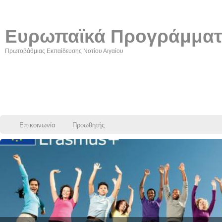
Ευρωπαϊκά Προγράμμα
Πρωτοβάθμιας Εκπαίδευσης Νοτίου Αιγαίου
Επικοινωνία
Προωθητής