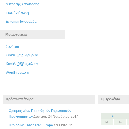
Μετρητής Απόστασης
Ειδική Δήλωση
Επίσημη Ιστοσελίδα
Μεταστοιχεία
Σύνδεση
Κανάλι
RSS
άρθρων
Κανάλι
RSS
σχολίων
WordPress.org
Πρόσφατα άρθρα
Ημερολόγιο
Ορισμός νέων Προωθητών Ευρωπαϊκών
«
Προγραμμάτων
Δευτέρα, 24 Νοεμβρίου 2014
Mo
Tu
Περιοδικό Teachers4Europe
Σάββατο, 25