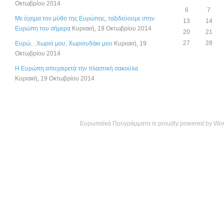
Οκτωβρίου 2014
6
7
Με όχημα τον μύθο της Ευρώπης, ταξιδεύουμε στην
13
14
Ευρώπη του σήμερα
Κυριακή, 19 Οκτωβρίου 2014
20
21
27
28
Ευρώ…Χωριό μου, Χωριουδάκι μου
Κυριακή, 19
Οκτωβρίου 2014
Η Ευρώπη αποχαιρετά την πλαστική σακούλα
Κυριακή, 19 Οκτωβρίου 2014
Ευρωπαϊκά Προγράμματα is proudly powered by
Wor