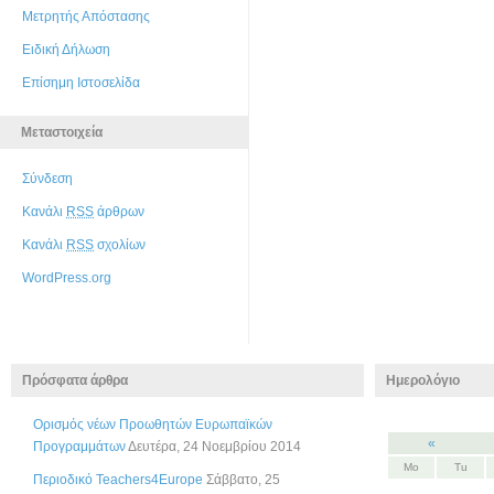
Μετρητής Απόστασης
Ειδική Δήλωση
Επίσημη Ιστοσελίδα
Μεταστοιχεία
Σύνδεση
Κανάλι
RSS
άρθρων
Κανάλι
RSS
σχολίων
WordPress.org
Πρόσφατα άρθρα
Ημερολόγιο
Ορισμός νέων Προωθητών Ευρωπαϊκών
«
Προγραμμάτων
Δευτέρα, 24 Νοεμβρίου 2014
Mo
Tu
Περιοδικό Teachers4Europe
Σάββατο, 25