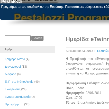
Pestalozzi
Προγράμματα του συμβουλίου της Ευρώπης. Περισσότερες πληροφορίες εδ
Ημερίδα eTwin
Άρθρα
Δεκεμβρίου 23, 2013
in
Εκδηλώσ
Η Πρεσβευτής του eTwinning
Γρήγορη Ματιά
(4)
διοργανώνει ενημερωτική Η
Διαγωνισμοί
(13)
απευθύνεται σε
εγγεγραμ
etwinning και θα πραγματοποι
Διάφορα
(6)
Ε. Π. στο Νότιο Αιγαίο
(49)
Περιφερειακή Ενότητα
: Δωδ
Πόλη
: Ρόδος
Εκδηλώσεις
(24)
Ημερομηνία
: 22/01/2014
Ενημερωτικά Δελτία
(2)
Ώρα
: 17:00
Τόπος
: Επιμελητήριο Δωδεκ
Προγράμματα
(38)