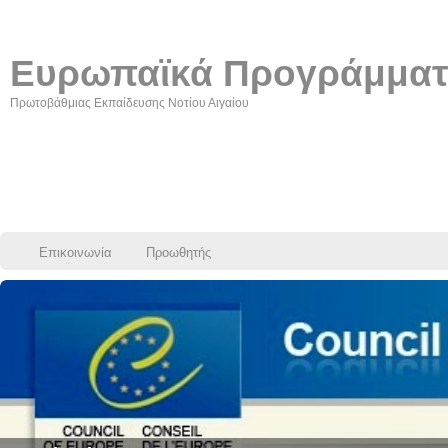
Ευρωπαϊκά Προγράμμα
Πρωτοβάθμιας Εκπαίδευσης Νοτίου Αιγαίου
Επικοινωνία
Προωθητής