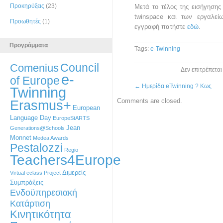
Προκηρύξεις
(23)
Μετά το τέλος της εισήγησης
twinspace και των εργαλεί
Προωθητές
(1)
εγγραφή πατήστε
εδώ
.
Προγράμματα
Tags:
e-Twinning
Council
Comenius
Δεν επιτρέπετα
e-
of Europe
←
Ημερίδα eTwinning ? Κως
Twinning
Comments are closed.
Erasmus+
European
Language Day
EuropeStARTS
Jean
Generations@Schools
Monnet
Medea Awards
Pestalozzi
Regio
Teachers4Europe
Διμερείς
Virtual eclass Project
Συμπράξεις
Ενδοϋπηρεσιακή
Κατάρτιση
Κινητικότητα