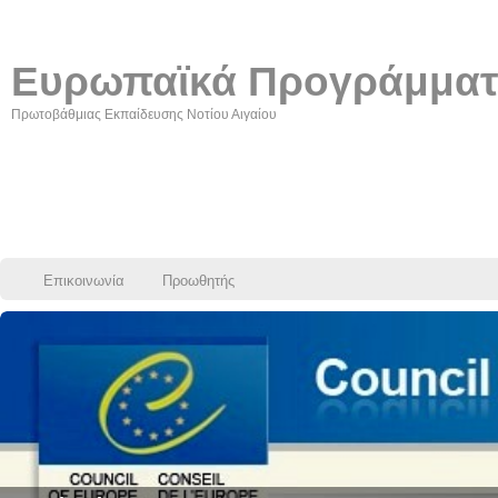
Ευρωπαϊκά Προγράμμα
Πρωτοβάθμιας Εκπαίδευσης Νοτίου Αιγαίου
Επικοινωνία
Προωθητής