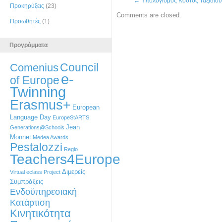
←
Υπολογισμός Κόστος Ταξιδιού
Προκηρύξεις
(23)
Comments are closed.
Προωθητές
(1)
Προγράμματα
Council
Comenius
e-
of Europe
Twinning
Erasmus+
European
Language Day
EuropeStARTS
Jean
Generations@Schools
Monnet
Medea Awards
Pestalozzi
Regio
Teachers4Europe
Διμερείς
Virtual eclass Project
Συμπράξεις
Ενδοϋπηρεσιακή
Κατάρτιση
Κινητικότητα