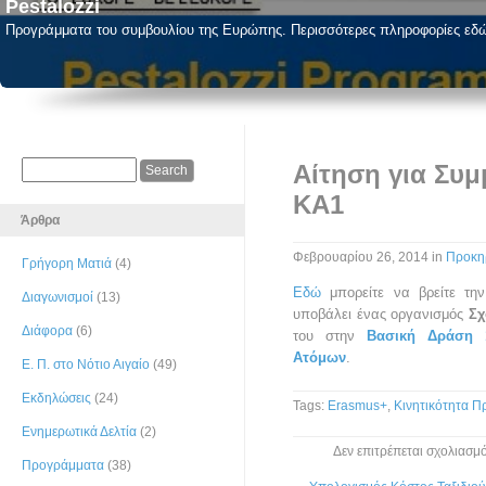
Pestalozzi
Προγράμματα του συμβουλίου της Ευρώπης. Περισσότερες πληροφορίες εδ
Αίτηση για Συ
ΚΑ1
Άρθρα
Φεβρουαρίου 26, 2014
in
Προκη
Γρήγορη Ματιά
(4)
Εδώ
μπορείτε να βρείτε την
Διαγωνισμοί
(13)
υποβάλει ένας οργανισμός
Σχ
Διάφορα
(6)
του στην
Βασική Δράση 1
Ατόμων
.
Ε. Π. στο Νότιο Αιγαίο
(49)
Εκδηλώσεις
(24)
Tags:
Erasmus+
,
Κινητικότητα 
Ενημερωτικά Δελτία
(2)
Δεν επιτρέπεται σχολιασμ
Προγράμματα
(38)