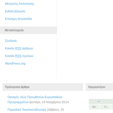
Μετρητής Απόστασης
Ειδική Δήλωση
Επίσημη Ιστοσελίδα
Μεταστοιχεία
Σύνδεση
Κανάλι
RSS
άρθρων
Κανάλι
RSS
σχολίων
WordPress.org
Πρόσφατα άρθρα
Ημερολόγιο
Ορισμός νέων Προωθητών Ευρωπαϊκών
«
Προγραμμάτων
Δευτέρα, 24 Νοεμβρίου 2014
Mo
Tu
Περιοδικό Teachers4Europe
Σάββατο, 25