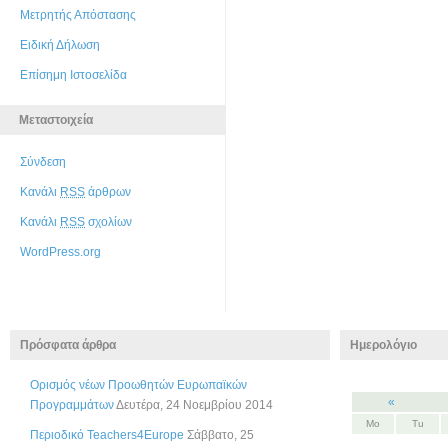
Μετρητής Απόστασης
Ειδική Δήλωση
Επίσημη Ιστοσελίδα
Μεταστοιχεία
Σύνδεση
Κανάλι
RSS
άρθρων
Κανάλι
RSS
σχολίων
WordPress.org
Πρόσφατα άρθρα
Ημερολόγιο
Ορισμός νέων Προωθητών Ευρωπαϊκών
«
Προγραμμάτων
Δευτέρα, 24 Νοεμβρίου 2014
Mo
Tu
Περιοδικό Teachers4Europe
Σάββατο, 25