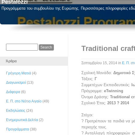
Pestalozzi
Προγράμματα του συμβουλίου της Ευρώπης. Περισσότερες πληροφορίες εδ
Traditional craf
Άρθρα
Σεπτεμβρίου 15, 2014
in
Ε. Π. στ
Σχολική Μονάδα:
Δημοτικό Σ
Γρήγορη Ματιά
(4)
Τάξεις:
Γ
Διαγωνισμοί
(13)
Συμμετέχων Εκπαιδευτικός:
Ι
Πρόγραμμα:
eTwinning
Διάφορα
(6)
Όνομα Δράσης:
Traditional cr
Ε. Π. στο Νότιο Αιγαίο
(49)
Σχολικό Έτος:
2013 ? 2014
Εκδηλώσεις
(24)
Στόχοι:
Ενημερωτικά Δελτία
(2)
? Προτρέπουν τα παιδιά να μά
περιοχής τους.
Προγράμματα
(38)
? Ανταλλαγή πληροφοριών σχ