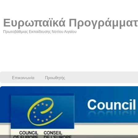
Ευρωπαϊκά Προγράμμα
Πρωτοβάθμιας Εκπαίδευσης Νοτίου Αιγαίου
Επικοινωνία
Προωθητής