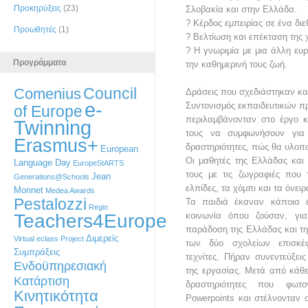
Προκηρύξεις
(23)
Σλοβακία και στην Ελλάδα.
? Κέρδος εμπειρίας σε ένα διε
Προωθητές
(1)
? Βελτίωση και επέκταση της 
? Η γνωριμία με μια άλλη ευρ
Προγράμματα
την καθημερινή τους ζωή.
Council
Comenius
Δράσεις που σχεδιάστηκαν κα
e-
Συντονισμός εκπαιδευτικών π
of Europe
περιλαμβάνονταν στο έργο κ
Twinning
τους να συμφωνήσουν για 
Erasmus+
δραστηριότητες, πώς θα υλοπ
European
Οι μαθητές της Ελλάδας και
Language Day
EuropeStARTS
τους με τις ζωγραφιές που 
Jean
Generations@Schools
ελπίδες, τα χόμπι και τα όνειρ
Monnet
Medea Awards
Pestalozzi
Τα παιδιά έκαναν κάποια έ
Regio
Teachers4Europe
κοινωνία όπου ζούσαν, γι
παράδοση της Ελλάδας και της
Διμερείς
Virtual eclass Project
των δύο σχολείων επισκέ
Συμπράξεις
τεχνίτες. Πήραν συνεντεύξει
Ενδοϋπηρεσιακή
της εργασίας. Μετά από κάθε
Κατάρτιση
δραστηριότητες που φωτ
Κινητικότητα
Powerpoints και στέλνονταν 