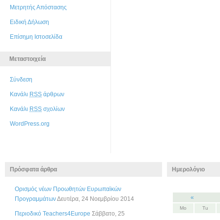
Μετρητής Απόστασης
Ειδική Δήλωση
Επίσημη Ιστοσελίδα
Μεταστοιχεία
Σύνδεση
Κανάλι
RSS
άρθρων
Κανάλι
RSS
σχολίων
WordPress.org
Πρόσφατα άρθρα
Ημερολόγιο
Ορισμός νέων Προωθητών Ευρωπαϊκών
«
Προγραμμάτων
Δευτέρα, 24 Νοεμβρίου 2014
Mo
Tu
Περιοδικό Teachers4Europe
Σάββατο, 25