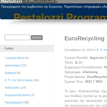
Pestalozzi
Προγράμματα του συμβουλίου της Ευρώπης. Περισσότερες πληροφορίες εδ
EuroRecycling
Άρθρα
Σεπτεμβρίου 16, 2014
in
Ε. Π. στ
Σχολική Μονάδα:
Δημοτικό Σ
Γρήγορη Ματιά
(4)
Τάξεις:
Δ, Στ
Διαγωνισμοί
(13)
Συμμετέχων Εκπαιδευτικός:
Π
Πρόγραμμα:
eTwinning
Διάφορα
(6)
Όνομα Δράσης:
EuroRecycli
Ε. Π. στο Νότιο Αιγαίο
(49)
Σχολικό Έτος:
2013 ? 2014
Εκδηλώσεις
(24)
Το έργο «Eurorecycling» είχ
Ενημερωτικά Δελτία
(2)
των παιδιών σχετικά με τα με
ανάπτυξη της οικολογικής σ
Προγράμματα
(38)
την ανακύκλωση και την κατα