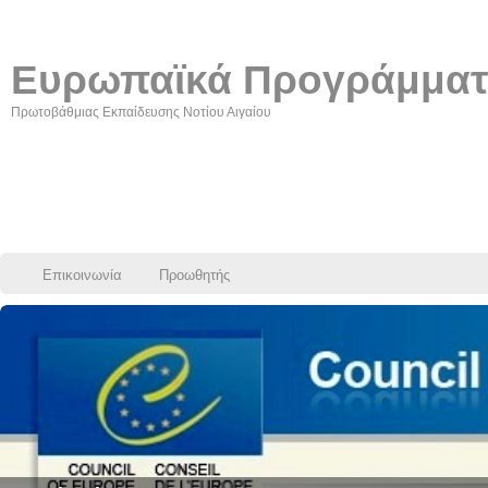
Ευρωπαϊκά Προγράμμα
Πρωτοβάθμιας Εκπαίδευσης Νοτίου Αιγαίου
Επικοινωνία
Προωθητής