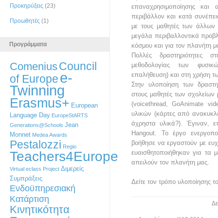
Προκηρύξεις
(23)
επαναχρησιμοποίησης και 
περιβάλλον και κατά συνέπε
Προωθητές
(1)
με τους μαθητές των άλλων 
μεγάλα περιβαλλοντικά προβλή
Προγράμματα
κόσμου και για τον πλανήτη μ
Πολλές δραστηριότητες σ
Council
Comenius
μεθοδολογίας των φυσικ
e-
επαλήθευση) και στη χρήση τω
of Europe
Στην υλοποίηση των δραστη
Twinning
στους μαθητές των σχολείων
Erasmus+
(voicethread, GoAnimate vi
European
υλικών (κάρτες από ανακυκλω
Language Day
EuropeStARTS
άχρηστα υλικά?). Έγιναν, ε
Jean
Generations@Schools
Hangout. Το έργο ενεργοπο
Monnet
Medea Awards
Pestalozzi
βοήθησε να εργαστούν με ευχά
Regio
Teachers4Europe
ευαισθητοποιήθηκαν για τα 
απειλούν τον πλανήτη μας.
Διμερείς
Virtual eclass Project
Συμπράξεις
Δείτε τον τρόπο υλοποίησης το
Ενδοϋπηρεσιακή
Κατάρτιση
Δε
Κινητικότητα