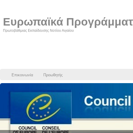
Ευρωπαϊκά Προγράμμα
Πρωτοβάθμιας Εκπαίδευσης Νοτίου Αιγαίου
Επικοινωνία
Προωθητής