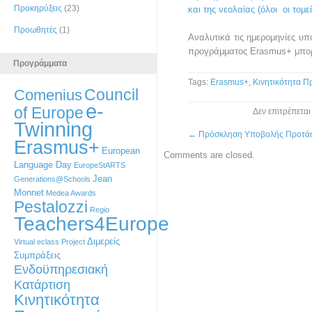
Προκηρύξεις
(23)
και της νεολαίας (όλοι οι τομεί
Προωθητές
(1)
Αναλυτικά τις ημερομηνίες υπ
προγράμματος Erasmus+ μπορε
Προγράμματα
Tags:
Erasmus+
,
Κινητικότητα 
Council
Comenius
e-
of Europe
Δεν επιτρέπετα
Twinning
←
Πρόσκληση Υποβολής Προτά
Erasmus+
European
Comments are closed.
Language Day
EuropeStARTS
Jean
Generations@Schools
Monnet
Medea Awards
Pestalozzi
Regio
Teachers4Europe
Διμερείς
Virtual eclass Project
Συμπράξεις
Ενδοϋπηρεσιακή
Κατάρτιση
Κινητικότητα