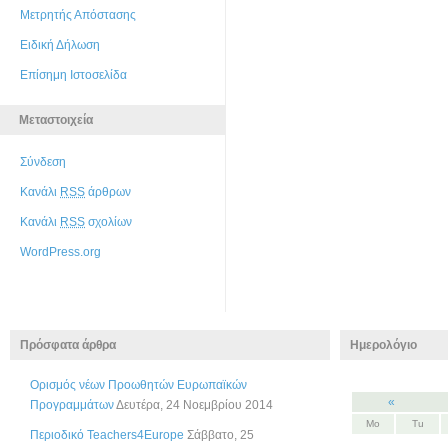
Μετρητής Απόστασης
Ειδική Δήλωση
Επίσημη Ιστοσελίδα
Μεταστοιχεία
Σύνδεση
Κανάλι
RSS
άρθρων
Κανάλι
RSS
σχολίων
WordPress.org
Πρόσφατα άρθρα
Ημερολόγιο
Ορισμός νέων Προωθητών Ευρωπαϊκών
«
Προγραμμάτων
Δευτέρα, 24 Νοεμβρίου 2014
Mo
Tu
Περιοδικό Teachers4Europe
Σάββατο, 25