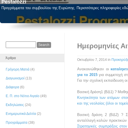
Pestalozzi
Προγράμματα του συμβουλίου της Ευρώπης. Περισσότερες πληροφορίες εδ
Ημερομηνίες Α
Άρθρα
Οκτωβρίου 7, 2014
in
Προκηρύξε
Ανακοινώθηκαν οι
καταληκτ
Γρήγορη Ματιά
(4)
για το 2015
για συμμετοχή στ
Διαγωνισμοί
(13)
Για την σχολική εκπαίδευση οι 
Διάφορα
(6)
Βασική δράση1 (ΒΔ1) ? Μαθησ
Ε. Π. στο Νότιο Αιγαίο
(49)
Κινητικότητα των ατόμων στον
και της νεολαίας (όλοι οι τομεί
Εκδηλώσεις
(24)
Ενημερωτικά Δελτία
(2)
Βασική δράση 2 (ΒΔ2) ? Συ
ανταλλαγή καλών πρακτικών
Προγράμματα
(38)
Στρατηγικές συμπράξεις στον