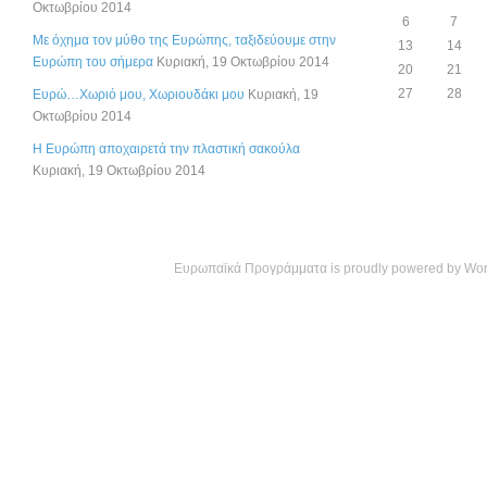
Οκτωβρίου 2014
6
7
Με όχημα τον μύθο της Ευρώπης, ταξιδεύουμε στην
13
14
Ευρώπη του σήμερα
Κυριακή, 19 Οκτωβρίου 2014
20
21
27
28
Ευρώ…Χωριό μου, Χωριουδάκι μου
Κυριακή, 19
Οκτωβρίου 2014
Η Ευρώπη αποχαιρετά την πλαστική σακούλα
Κυριακή, 19 Οκτωβρίου 2014
Ευρωπαϊκά Προγράμματα is proudly powered by
Wor